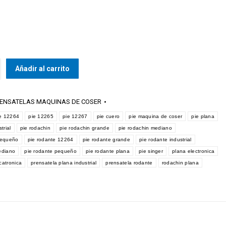
Añadir al carrito
ENSATELAS MAQUINAS DE COSER
e 12264
pie 12265
pie 12267
pie cuero
pie maquina de coser
pie plana
trial
pie rodachin
pie rodachin grande
pie rodachin mediano
pequeño
pie rodante 12264
pie rodante grande
pie rodante industrial
ediano
pie rodante pequeño
pie rodante plana
pie singer
plana electronica
catronica
prensatela plana industrial
prensatela rodante
rodachin plana