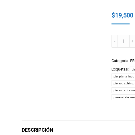
$
19,500
Pie
rodante
plana
grande
Categoría:
PR
12267
Etiquetas:
pi
quantity
pie plana indus
pie rodachin 
pie rodante m
prensatela me
DESCRIPCIÓN