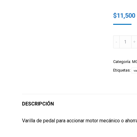
$
11,500
Varilla
motor
143AH
quantity
Categoría:
MO
Etiquetas:
va
DESCRIPCIÓN
Varilla de pedal para accionar motor mecánico o ahorr