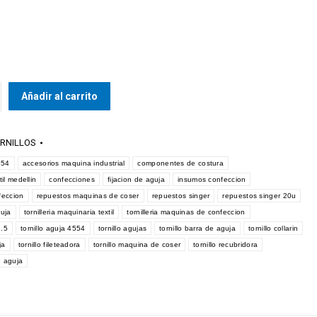
Añadir al carrito
RNILLOS
554
accesorios maquina industrial
componentes de costura
il medellin
confecciones
fijacion de aguja
insumos confeccion
feccion
repuestos maquinas de coser
repuestos singer
repuestos singer 20u
guja
tornilleria maquinaria textil
tornilleria maquinas de confeccion
1.5
tornillo aguja 4554
tornillo agujas
tornillo barra de aguja
tornillo collarin
ja
tornillo fileteadora
tornillo maquina de coser
tornillo recubridora
e aguja