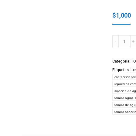
$
1,000
TORNILLO
AGUJA
4554
quantity
Categoría:
TO
Etiquetas:
4
confeccion text
repuestos con
sujecion de a
tornillo aguja 
tornillo de agu
tornillo soport