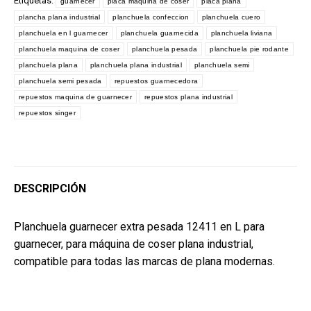
Etiquetas:
guarnecer
placa maquina de coser
placa plana
quantity
plancha plana industrial
planchuela confeccion
planchuela cuero
planchuela en l guarnecer
planchuela guarnecida
planchuela liviana
planchuela maquina de coser
planchuela pesada
planchuela pie rodante
planchuela plana
planchuela plana industrial
planchuela semi
planchuela semi pesada
repuestos guarnecedora
repuestos maquina de guarnecer
repuestos plana industrial
repuestos singer
DESCRIPCIÓN
Planchuela guarnecer extra pesada 12411 en L para
guarnecer, para máquina de coser plana industrial,
compatible para todas las marcas de plana modernas.