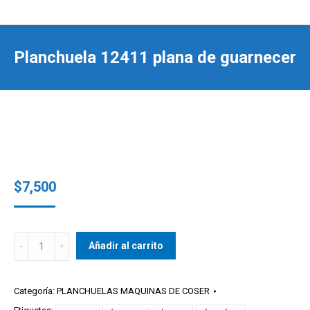
Planchuela 12411 plana de guarnecer
$
7,500
Planchuela
Añadir al carrito
12411
plana
de
Categoría:
PLANCHUELAS MAQUINAS DE COSER
guarnecer