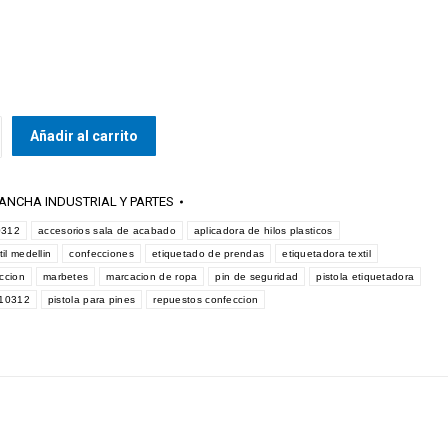
Añadir al carrito
DORA
ANCHA INDUSTRIAL Y PARTES
0312
accesorios sala de acabado
aplicadora de hilos plasticos
il medellin
confecciones
etiquetado de prendas
etiquetadora textil
ccion
marbetes
marcacion de ropa
pin de seguridad
pistola etiquetadora
a 10312
pistola para pines
repuestos confeccion