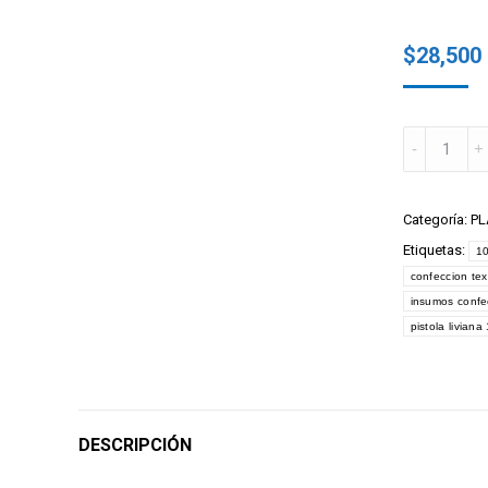
$
28,500
PISTOLA
ETIQUETA
LIVIANA
10312
Categoría:
PL
quantity
Etiquetas:
1
confeccion text
insumos confe
pistola livian
DESCRIPCIÓN