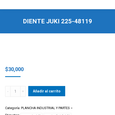
DIENTE JUKI 225-48119
$
30,000
DIENTE
Añadir al carrito
JUKI
225-
48119
Categoría:
PLANCHA INDUSTRIAL Y PARTES
quantity