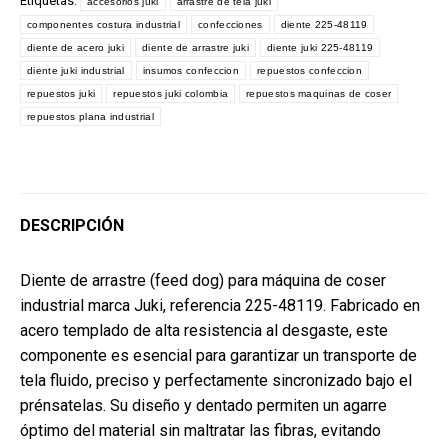
Etiquetas:
accesorios juki
arrastre de tela juki
componentes costura industrial
confecciones
diente 225-48119
diente de acero juki
diente de arrastre juki
diente juki 225-48119
diente juki industrial
insumos confeccion
repuestos confeccion
repuestos juki
repuestos juki colombia
repuestos maquinas de coser
repuestos plana industrial
DESCRIPCIÓN
Diente de arrastre (feed dog) para máquina de coser
industrial marca Juki, referencia 225-48119. Fabricado en
acero templado de alta resistencia al desgaste, este
componente es esencial para garantizar un transporte de
tela fluido, preciso y perfectamente sincronizado bajo el
prénsatelas. Su diseño y dentado permiten un agarre
óptimo del material sin maltratar las fibras, evitando