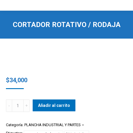
CORTADOR ROTATIVO / RODAJA
$
34,000
CORTADOR
Añadir al carrito
ROTATIVO
/
RODAJA
Categoría:
PLANCHA INDUSTRIAL Y PARTES
quantity