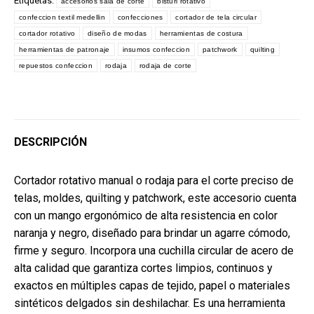
Etiquetas:
accesorios sala de corte
bisturi rotativo
confeccion textil medellin
confecciones
cortador de tela circular
cortador rotativo
diseño de modas
herramientas de costura
herramientas de patronaje
insumos confeccion
patchwork
quilting
repuestos confeccion
rodaja
rodaja de corte
DESCRIPCIÓN
Cortador rotativo manual o rodaja para el corte preciso de
telas, moldes, quilting y patchwork, este accesorio cuenta
con un mango ergonómico de alta resistencia en color
naranja y negro, diseñado para brindar un agarre cómodo,
firme y seguro. Incorpora una cuchilla circular de acero de
alta calidad que garantiza cortes limpios, continuos y
exactos en múltiples capas de tejido, papel o materiales
sintéticos delgados sin deshilachar. Es una herramienta