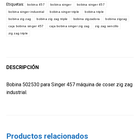
Etiquetas:
bobina 457
bobina singer
bobina singer 457
quantity
bobina singer industrial
bobina singer triple
bobina triple
bobina zig zag
bobina zig zag triple
bobina zigzadora
bobina zigzag
caja bobina singer 457
caja bobina singer zig zag
zig zag sencillo
zig zag triple
DESCRIPCIÓN
Bobina 502530 para Singer 457 máquina de coser zig zag
industrial.
Productos relacionados