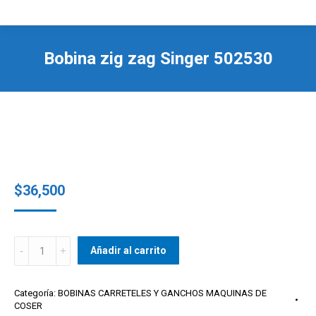
Bobina zig zag Singer 502530
$
36,500
Bobina
Añadir al carrito
zig
zag
Categoría:
BOBINAS CARRETELES Y GANCHOS MAQUINAS DE
Singer
COSER
502530