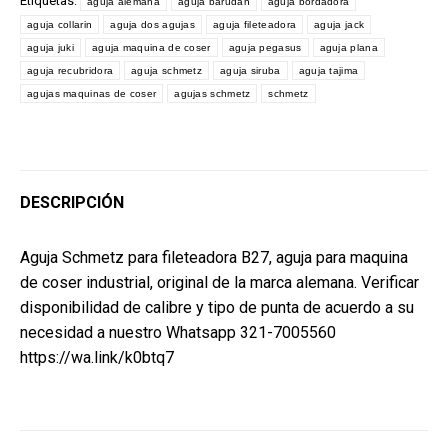
Etiquetas:
aguja alemana
aguja barudan
aguja bordadora
aguja collarin
aguja dos agujas
aguja fileteadora
aguja jack
aguja juki
aguja maquina de coser
aguja pegasus
aguja plana
aguja recubridora
aguja schmetz
aguja siruba
aguja tajima
agujas maquinas de coser
agujas schmetz
schmetz
DESCRIPCIÓN
Aguja Schmetz para fileteadora B27, aguja para maquina
de coser industrial, original de la marca alemana. Verificar
disponibilidad de calibre y tipo de punta de acuerdo a su
necesidad a nuestro Whatsapp 321-7005560
https://wa.link/k0btq7