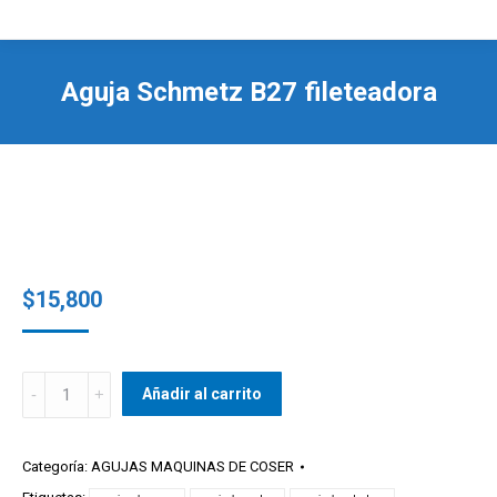
Aguja Schmetz B27 fileteadora
$
15,800
Aguja
Añadir al carrito
Schmetz
B27
fileteadora
Categoría:
AGUJAS MAQUINAS DE COSER
quantity