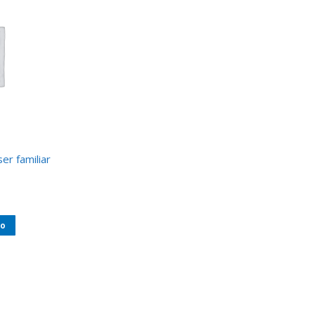
er familiar
to